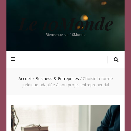
Le 10Monde
Bienvenue sur 10Monde
Accueil
/
Business & Entreprises
/
Choisir la forme
juridique adaptée à son projet entrepreneurial